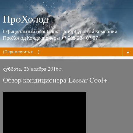
ПроХолод
Официальный блог Санкт-Петербургской Компании
ПроХолод Кондиционеры +7 905 234 07 07
▼
суббота, 26 ноября 2016 г.
Обзор кондиционера Lessar Cool+