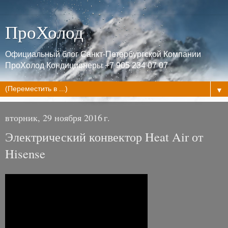
ПроХолод
Официальный блог Санкт-Петербургской Компании
ПроХолод Кондиционеры +7 905 234 07 07
▼
вторник, 29 ноября 2016 г.
Электрический конвектор Heat Air от
Hisense