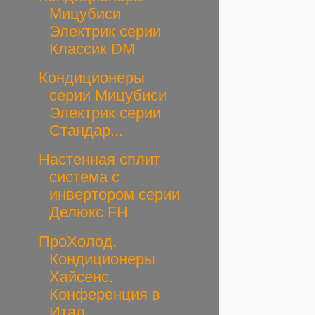
Мицубиси
Электрик серии
Классик DM
Кондиционеры
серии Мицубиси
Электрик серии
Стандар...
Настенная сплит
система с
инвертором серии
Делюкс FH
ПроХолод.
Кондиционеры
Хайсенс.
Конференция в
Итал...