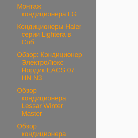
Монтаж
кондиционера LG
Кондиционеры Haier
серии Lightera в
Спб
Обзор: Кондиционер
ЭлектроЛюкс
Нордик EACS 07
HN N3
Обзор
кондиционера
Lessar Winter
Master
Обзор
кондиционера