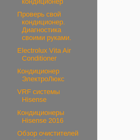
кондиционер
Проверь свой
кондиционер.
Диагностика
своими руками.
Electrolux Vita Air
Conditioner
Кондиционер
ЭлектроЛюкс
VRF системы
Hisense
Кондиционеры
Hisense 2016
Обзор очистителей