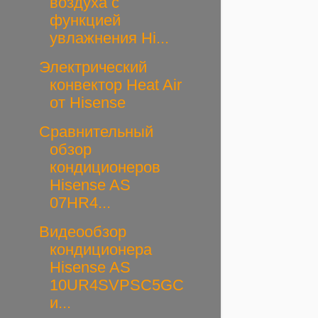
воздуха с
функцией
увлажнения Hi...
Электрический
конвектор Heat Air
от Hisense
Сравнительный
обзор
кондиционеров
Hisense AS
07HR4...
Видеообзор
кондиционера
Hisense AS
10UR4SVPSC5GC
и...