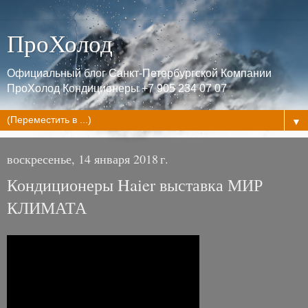
ПроХолод
Официальный блог Санкт-Петербургской Компании
ПроХолод Кондиционеры +7 905 234 07 07
▼
воскресенье, 14 января 2018 г.
Кондиционеры Haier выставка МИР
КЛИМАТА