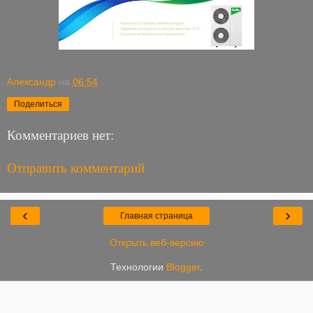
Александр
на
06:54
Поделиться
Комментариев нет:
Отправить комментарий
‹
›
Главная страница
Открыть веб-версию
Технологии
Blogger
.