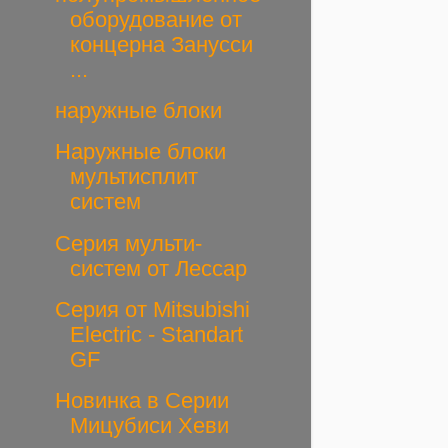
оборудование от
концерна Занусси
...
наружные блоки
Наружные блоки
мультисплит
систем
Серия мульти-
систем от Лессар
Серия от Mitsubishi
Electric - Standart
GF
Новинка в Серии
Мицубиси Хеви