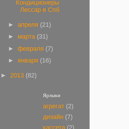
Кондиционеры
Лессар в Спб
►
апреля
(21)
►
марта
(31)
►
февраля
(7)
►
января
(16)
►
2013
(82)
Ярлыки
агрегат
(2)
дизайн
(7)
кассета
(2)