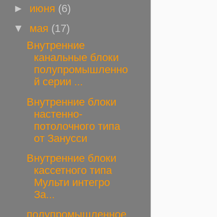
►
июня
(6)
▼
мая
(17)
Внутренние
канальные блоки
полупромышленно
й серии ...
Внутренние блоки
настенно-
потолочного типа
от Занусси
Внутренние блоки
кассетного типа
Мульти интегро
За...
полупромышленное