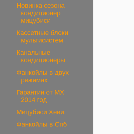
Новинка сезона -
кондиционер
мицубиси
Кассетные блоки
мультисистем
Канальные
кондиционеры
Фанкойлы в двух
режимах
Гарантии от МХ
2014 год
Мицубиси Хеви
Фанкойлы в Спб